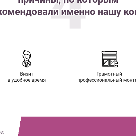
4
комендовали именно нашу к
Визит
Грамотный
в удобное время
профессиональный монт
е: