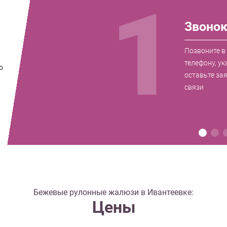
1
Звоно
Позвоните в
телефону, ук
о
оставьте за
связи
Бежевые рулонные жалюзи в Ивантеевке:
Цены