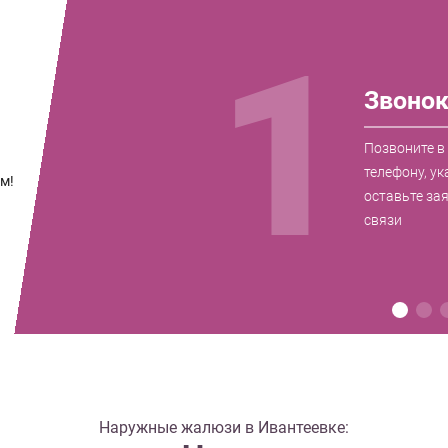
1
Звоно
Позвоните в
телефону, ук
м!
оставьте за
связи
Наружные жалюзи в Ивантеевке: